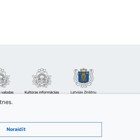
atnes.
Noraidīt