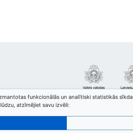
izmantotas funkcionālās un analītiski statistikās sīkd
ūdzu, atzīmējiet savu izvēli: