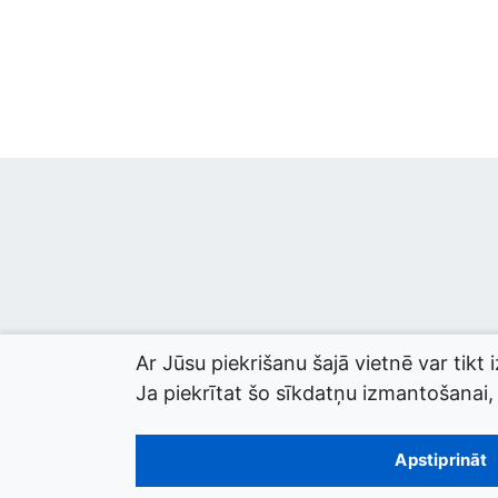
Ar Jūsu piekrišanu šajā vietnē var tikt 
Ja piekrītat šo sīkdatņu izmantošanai, l
© 2026 termini.gov.lv. Izstrādātājs:
Tilde
.
Apstiprināt