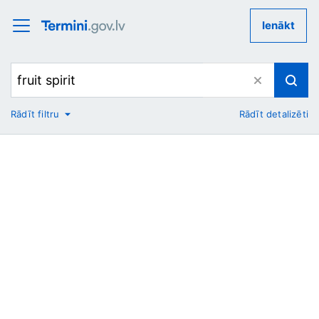
Ienākt
Rādīt filtru
Rādīt detalizēti
No
Uz
Nozare