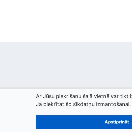
Ar Jūsu piekrišanu šajā vietnē var tikt 
Ja piekrītat šo sīkdatņu izmantošanai, l
© 2026 termini.gov.lv. Izstrādātājs:
Tilde
.
Apstiprināt