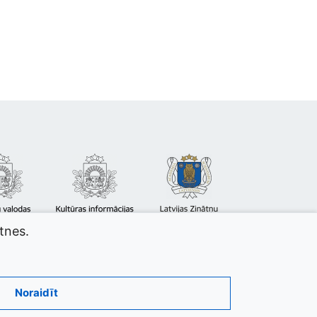
atnes.
Noraidīt