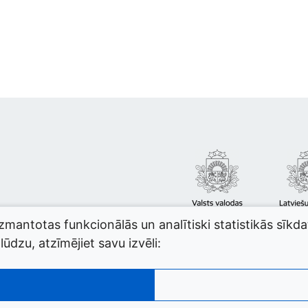
izmantotas funkcionālās un analītiski statistikās sīkd
ūdzu, atzīmējiet savu izvēli: