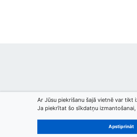
Ar Jūsu piekrišanu šajā vietnē var tikt 
Ja piekrītat šo sīkdatņu izmantošanai, l
© 2026 termini.gov.lv. Izstrādātājs:
Tilde
.
Apstiprināt