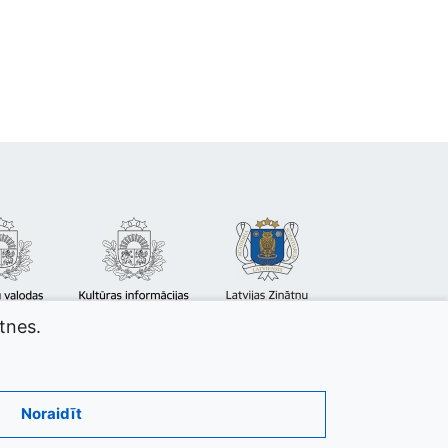
atnes.
Noraidīt