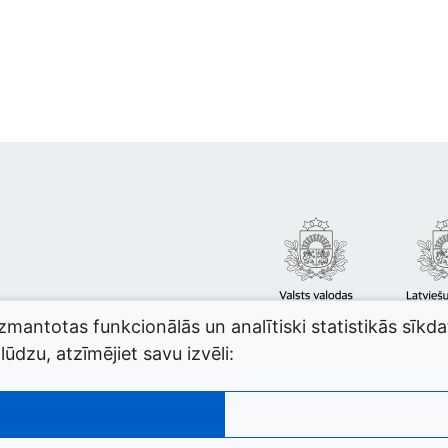
izmantotas funkcionālās un analītiski statistikās sīkd
ūdzu, atzīmējiet savu izvēli: