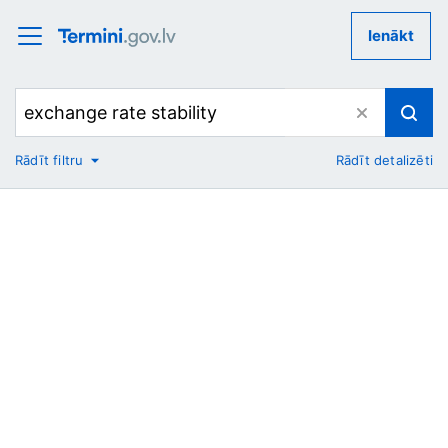
Ienākt
Rādīt filtru
Rādīt detalizēti
No
Uz
Nozare