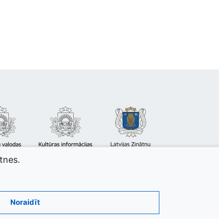
atnes.
Noraidīt