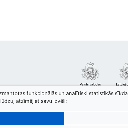
izmantotas funkcionālās un analītiski statistikās sīkd
ūdzu, atzīmējiet savu izvēli: