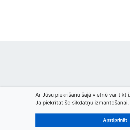
Ar Jūsu piekrišanu šajā vietnē var tikt 
Ja piekrītat šo sīkdatņu izmantošanai, l
© 2026 termini.gov.lv. Izstrādātājs:
Tilde
.
Apstiprināt