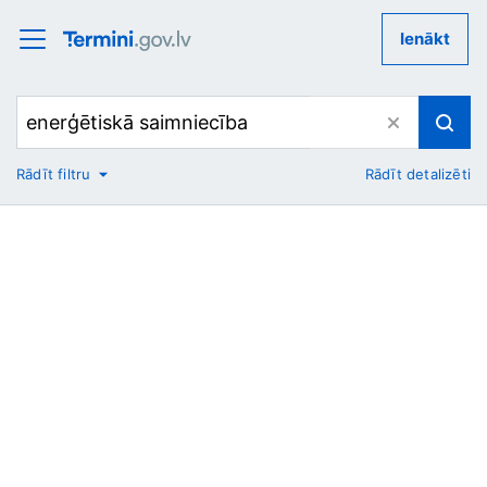
Ienākt
Rādīt filtru
Rādīt detalizēti
No
Uz
Nozare