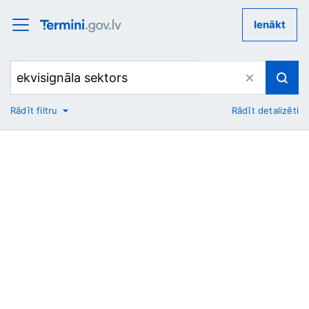
Ienākt
Rādīt filtru
Rādīt detalizēti
No
Uz
Nozare