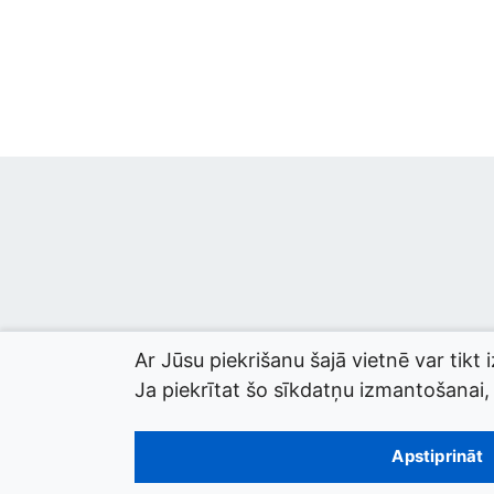
Ar Jūsu piekrišanu šajā vietnē var tikt 
Ja piekrītat šo sīkdatņu izmantošanai, l
© 2026 termini.gov.lv. Izstrādātājs:
Tilde
.
Apstiprināt