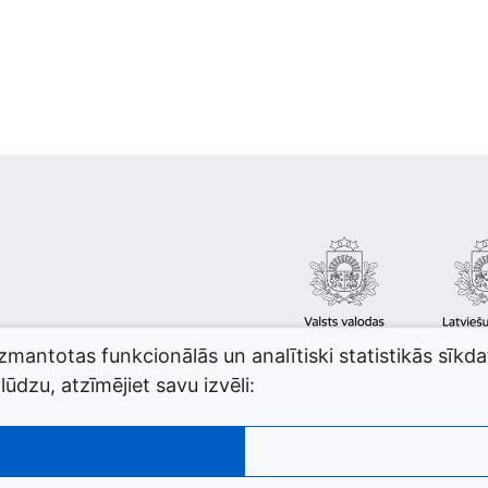
izmantotas funkcionālās un analītiski statistikās sīkd
ūdzu, atzīmējiet savu izvēli: