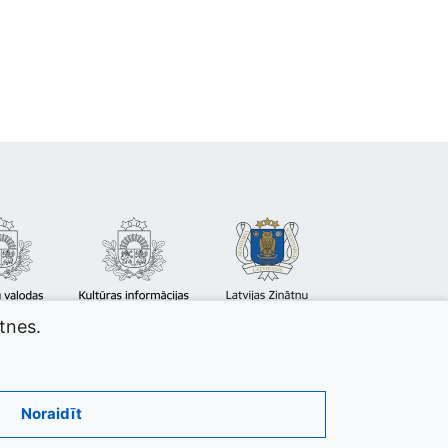
atnes.
Noraidīt