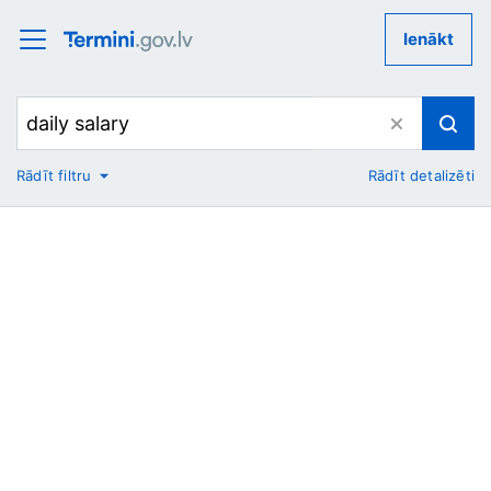
Ienākt
Rādīt filtru
Rādīt detalizēti
No
Uz
Nozare