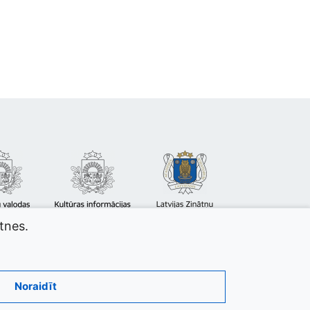
atnes.
Noraidīt