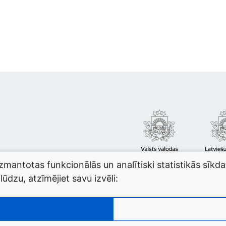
izmantotas funkcionālās un analītiski statistikās sīkd
ūdzu, atzīmējiet savu izvēli: