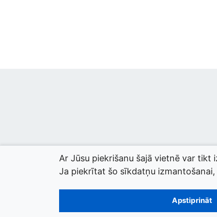
Ar Jūsu piekrišanu šajā vietnē var tikt 
Ja piekrītat šo sīkdatņu izmantošanai, l
© 2026 termini.gov.lv. Izstrādātājs:
Tilde
.
Apstiprināt