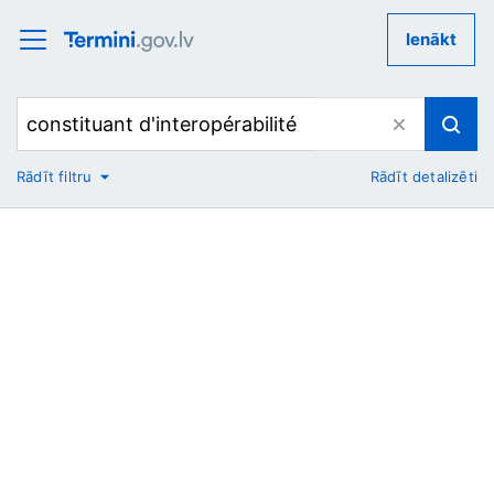
Ienākt
Rādīt filtru
Rādīt detalizēti
No
Uz
Nozare