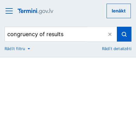
Ienākt
Rādīt filtru
Rādīt detalizēti
No
Uz
Nozare