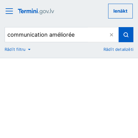
Ienākt
Rādīt filtru
Rādīt detalizēti
No
Uz
Nozare