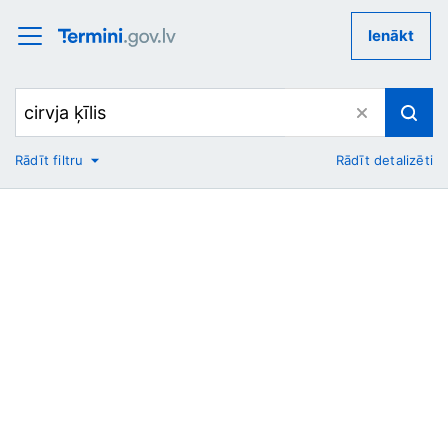
Ienākt
Rādīt filtru
Rādīt detalizēti
No
Uz
Nozare