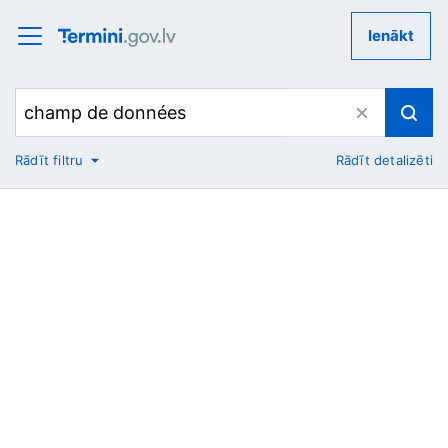
Ienākt
Rādīt filtru
Rādīt detalizēti
No
Uz
Nozare