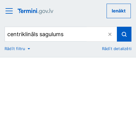
Ienākt
Rādīt filtru
Rādīt detalizēti
No
Uz
Nozare