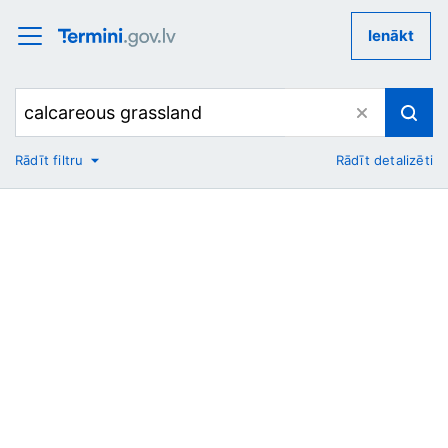
Ienākt
Rādīt filtru
Rādīt detalizēti
No
Uz
Nozare