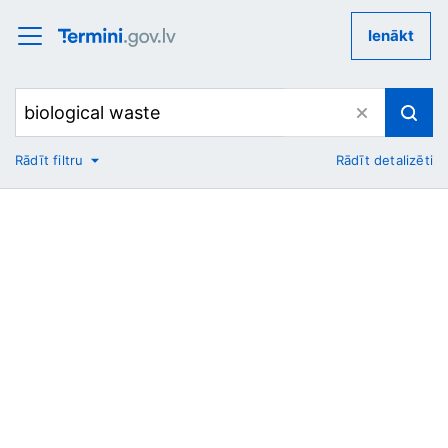
Ienākt
Rādīt filtru
Rādīt detalizēti
No
Uz
Nozare