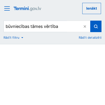
Ienākt
Rādīt filtru
Rādīt detalizēti
No
Uz
Nozare