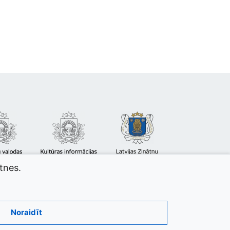
atnes.
Noraidīt