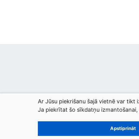
Ar Jūsu piekrišanu šajā vietnē var tikt 
Ja piekrītat šo sīkdatņu izmantošanai, l
© 2026 termini.gov.lv. Izstrādātājs:
Tilde
.
Apstiprināt