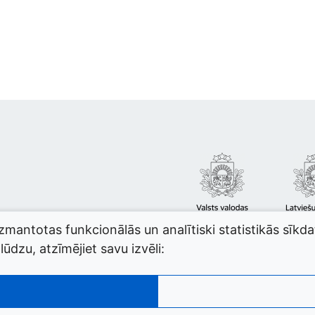
izmantotas funkcionālās un analītiski statistikās sīkd
ūdzu, atzīmējiet savu izvēli: