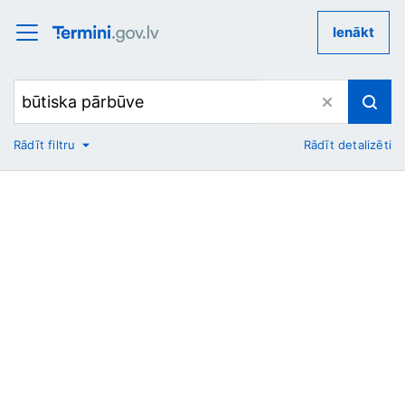
Ienākt
Rādīt filtru
Rādīt detalizēti
No
Uz
Nozare