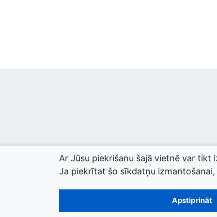
Ar Jūsu piekrišanu šajā vietnē var tikt 
Ja piekrītat šo sīkdatņu izmantošanai, l
© 2026 termini.gov.lv. Izstrādātājs:
Tilde
.
Apstiprināt