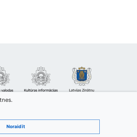
atnes.
Noraidīt