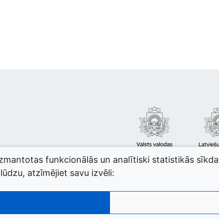
izmantotas funkcionālās un analītiski statistikās sīkd
ūdzu, atzīmējiet savu izvēli: