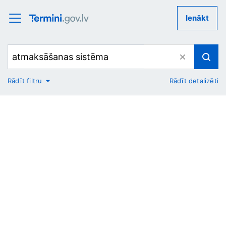
Ienākt
Rādīt filtru
Rādīt detalizēti
No
Uz
Nozare