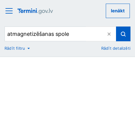
Ienākt
Rādīt filtru
Rādīt detalizēti
No
Uz
Nozare