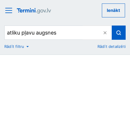
Ienākt
Rādīt filtru
Rādīt detalizēti
No
Uz
Nozare