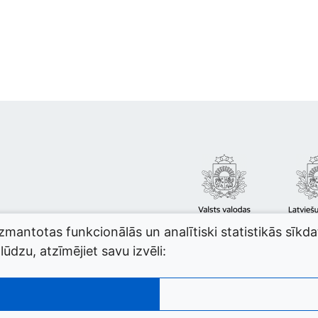
izmantotas funkcionālās un analītiski statistikās sīkd
ūdzu, atzīmējiet savu izvēli: