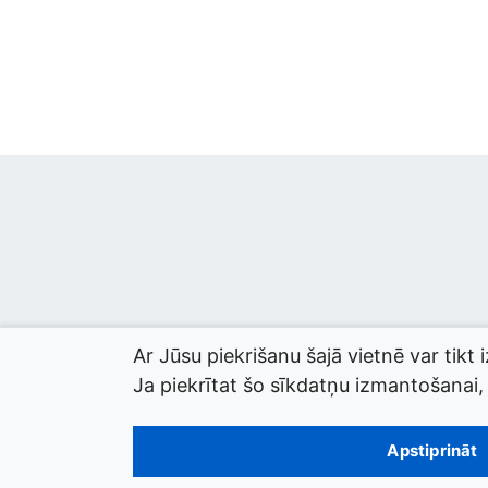
Ar Jūsu piekrišanu šajā vietnē var tikt 
Ja piekrītat šo sīkdatņu izmantošanai, l
© 2026 termini.gov.lv. Izstrādātājs:
Tilde
.
Apstiprināt