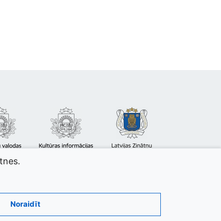
atnes.
Noraidīt