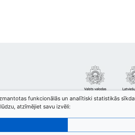
izmantotas funkcionālās un analītiski statistikās sīkd
ūdzu, atzīmējiet savu izvēli: