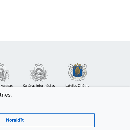
atnes.
Noraidīt