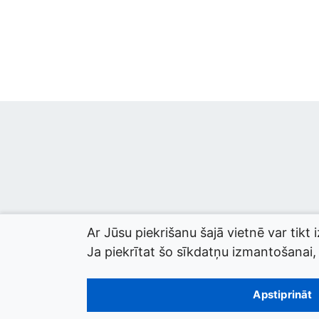
Ar Jūsu piekrišanu šajā vietnē var tikt 
Ja piekrītat šo sīkdatņu izmantošanai, l
© 2026 termini.gov.lv. Izstrādātājs:
Tilde
.
Apstiprināt