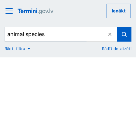
Ienākt
Rādīt filtru
Rādīt detalizēti
No
Uz
Nozare