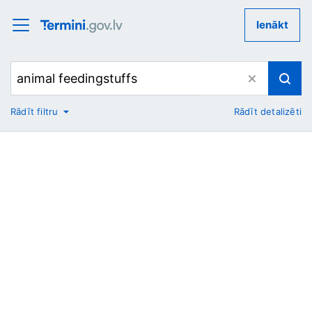
Ienākt
Rādīt filtru
Rādīt detalizēti
No
Uz
Nozare