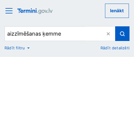
Ienākt
Rādīt filtru
Rādīt detalizēti
No
Uz
Nozare