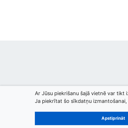
Ar Jūsu piekrišanu šajā vietnē var tikt 
Ja piekrītat šo sīkdatņu izmantošanai, l
© 2026 termini.gov.lv. Izstrādātājs:
Tilde
.
Apstiprināt