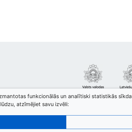
izmantotas funkcionālās un analītiski statistikās sīkd
ūdzu, atzīmējiet savu izvēli: