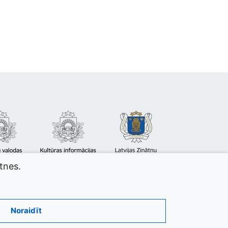
atnes.
Noraidīt