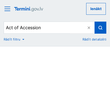
Ienākt
Rādīt filtru
Rādīt detalizēti
No
Uz
Nozare