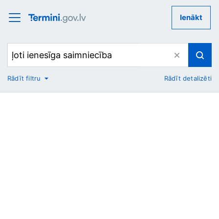
Ienākt
Rādīt filtru
Rādīt detalizēti
No
Uz
Nozare