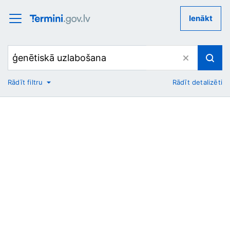
Ienākt
Rādīt filtru
Rādīt detalizēti
No
Uz
Nozare