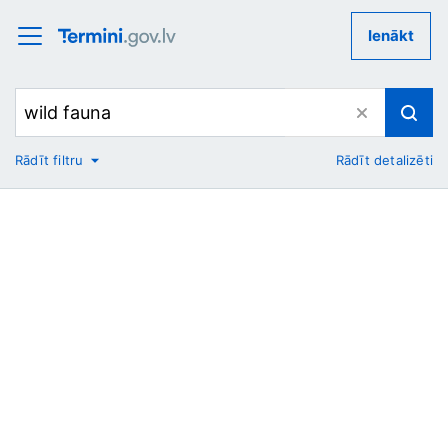
Ienākt
Rādīt filtru
Rādīt detalizēti
No
Uz
Nozare