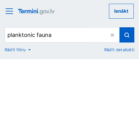
Ienākt
Rādīt filtru
Rādīt detalizēti
No
Uz
Nozare