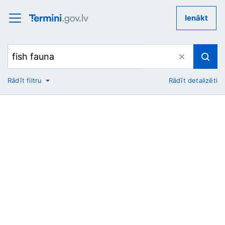
Ienākt
Rādīt filtru
Rādīt detalizēti
No
Uz
Nozare