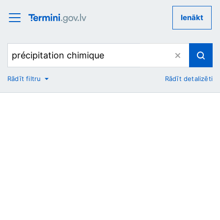
Ienākt
Rādīt filtru
Rādīt detalizēti
No
Uz
Nozare