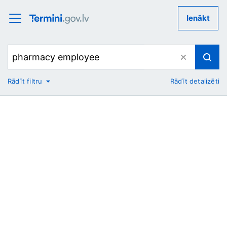
Ienākt
Rādīt filtru
Rādīt detalizēti
No
Uz
Nozare