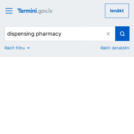
Ienākt
Rādīt filtru
Rādīt detalizēti
No
Uz
Nozare