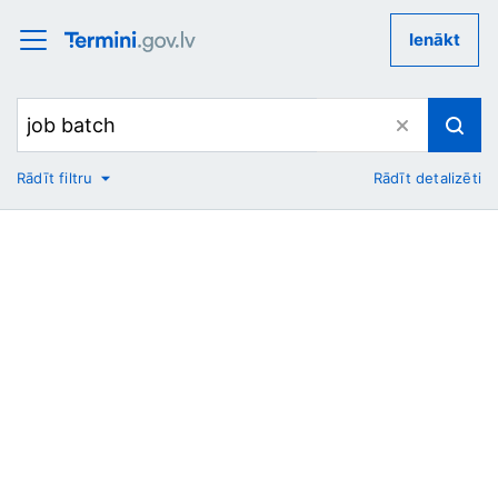
Ienākt
Rādīt filtru
Rādīt detalizēti
No
Uz
Nozare