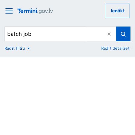
Ienākt
Rādīt filtru
Rādīt detalizēti
No
Uz
Nozare