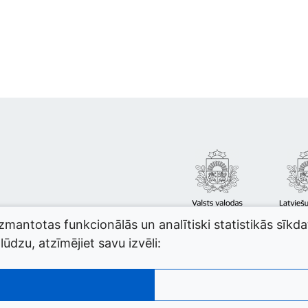
izmantotas funkcionālās un analītiski statistikās sīkd
ūdzu, atzīmējiet savu izvēli: