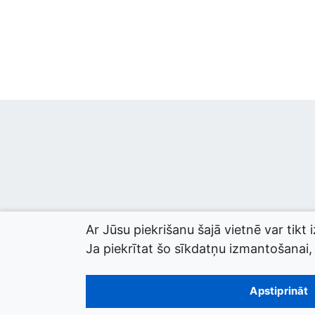
Ar Jūsu piekrišanu šajā vietnē var tikt 
Ja piekrītat šo sīkdatņu izmantošanai, l
© 2026 termini.gov.lv. Izstrādātājs:
Tilde
.
Apstiprināt