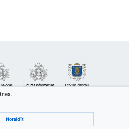
atnes.
Noraidīt