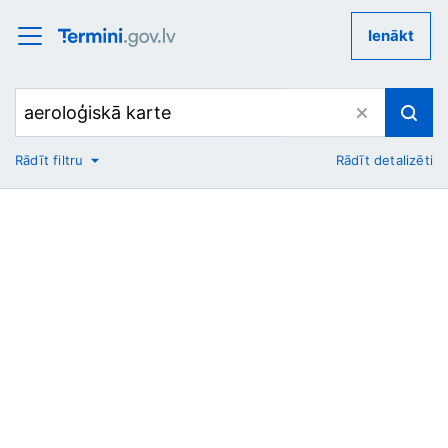
Ienākt
Rādīt filtru
Rādīt detalizēti
No
Uz
Nozare