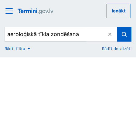
Ienākt
Rādīt filtru
Rādīt detalizēti
No
Uz
Nozare