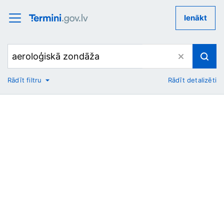
Ienākt
Rādīt filtru
Rādīt detalizēti
No
Uz
Nozare