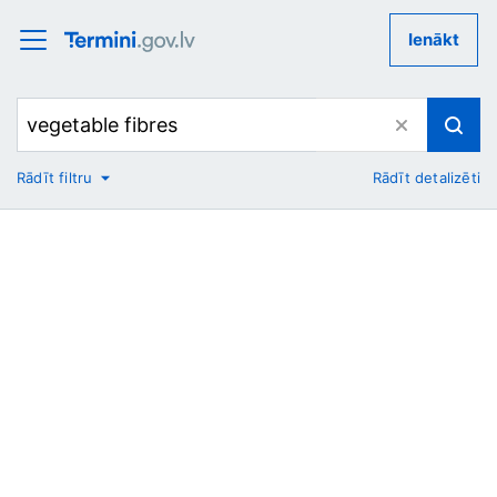
Ienākt
Rādīt filtru
Rādīt detalizēti
No
Uz
Nozare