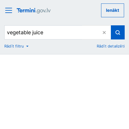
Ienākt
Rādīt filtru
Rādīt detalizēti
No
Uz
Nozare