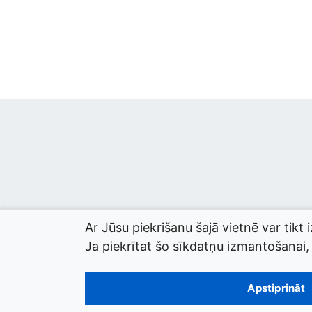
Ar Jūsu piekrišanu šajā vietnē var tikt 
Ja piekrītat šo sīkdatņu izmantošanai, l
© 2026 termini.gov.lv. Izstrādātājs:
Tilde
.
Apstiprināt