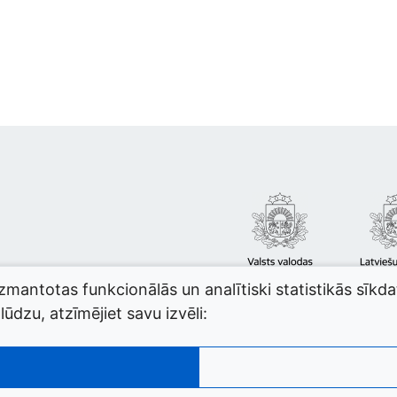
izmantotas funkcionālās un analītiski statistikās sīkd
ūdzu, atzīmējiet savu izvēli: